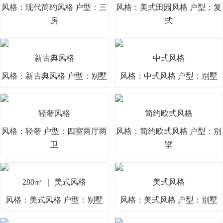
风格：现代简约风格 户型：三
风格：美式田园风格 户型：复
房
式
新古典风格
中式风格
风格：新古典风格 户型：别墅
风格：中式风格 户型：别墅
轻奢风格
简约欧式风格
风格：轻奢 户型：四室两厅两
风格：简约欧式风格 户型：别
卫
墅
280㎡ ｜ 美式风格
美式风格
风格：美式风格 户型：别墅
风格：美式风格 户型：别墅