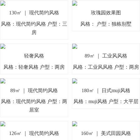
130㎡ ｜ 现代简约风格
玫瑰园效果图
风格：现代简约风格 户型：三
风格： 户型：独栋别墅
房
轻奢风格
89㎡ ｜ 工业风风格
风格：轻奢风格 户型：两房
风格：工业风风格 户型：两房
89㎡ ｜ 现代简约风格
180㎡ ｜ 日式muji风格
风格：现代简约风格 户型：两
风格：muji风格 户型：大平层
居室
126㎡ ｜ 现代简约风格
160㎡ ｜ 美式田园风格