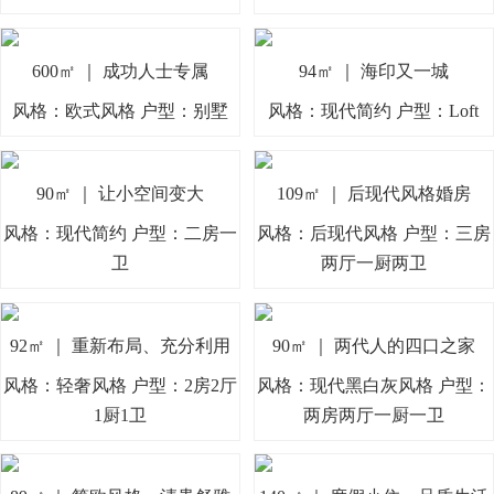
600㎡ ｜ 成功人士专属
94㎡ ｜ 海印又一城
风格：欧式风格 户型：别墅
风格：现代简约 户型：Loft
90㎡ ｜ 让小空间变大
109㎡ ｜ 后现代风格婚房
风格：现代简约 户型：二房一
风格：后现代风格 户型：三房
卫
两厅一厨两卫
92㎡ ｜ 重新布局、充分利用
90㎡ ｜ 两代人的四口之家
风格：轻奢风格 户型：2房2厅
风格：现代黑白灰风格 户型：
1厨1卫
两房两厅一厨一卫