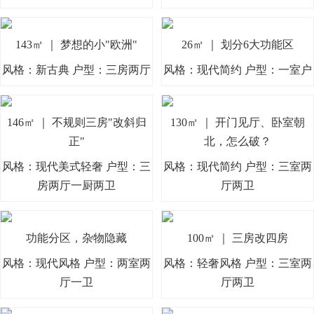
143㎡ ｜ 梦想的小"欧洲"
26㎡ ｜ 划分6大功能区
风格：新古典 户型：三房两厅
风格：现代简约 户型：一室户
146㎡ ｜ 不规则三房"改斜归
130㎡ ｜ 开门见厅、卧室朝
正"
北，怎么破？
风格：现代美式轻奢 户型：三
风格：现代简约 户型：三室两
房两厅一厨两卫
厅两卫
功能分区，杂物隐藏
100㎡ ｜ 三房改四房
风格：现代风格 户型：两室两
风格：轻奢风格 户型：三室两
厅一卫
厅两卫