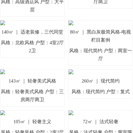
风格：高级酒店风 户型：大平
厅两卫
层
140㎡ ｜ 适老装修，三代同堂
80㎡ ｜ 黑白灰极简风格-电视
栏目案例
风格：北欧风格 户型：4室2厅
2卫
风格：现代简约 户型：两室一
厅
143㎡ ｜ 轻奢美式风格
260㎡ ｜ 现代简约
风格：轻奢美式风格 户型：三
风格：现代简约 户型：复式
房两厅两卫
105㎡ ｜ 轻奢主义
72㎡ ｜ 法式轻奢
风格：轻奢风格 户型：2房2厅
风格：法式轻奢 户型：两室两