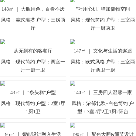
148㎡ ｜ 大胆用色，百看不厌
"巧用心机" 增加储物空间
风格：美式混搭 户型：三房两
风格：现代简约 户型：三室两
厅
厅一厨两卫
从无到有的客餐厅
147㎡ ｜ 文化与生活的邂逅
风格：现代简约 户型：两室一
风格：欧式风格 户型：三室两
厅一厨一卫
厅两卫一厨
43㎡ ｜ "条头糕"户型
140㎡ ｜ 三房四人温馨一家
风格：现代简约 户型：2室1厅
风格：浓郁北欧+白色简约 户
1厨1卫
型：3室2厅2卫1厨2阳台
95㎡ ｜ 智能设计融入生活
190㎡ ｜ 配色大胆&细节设计