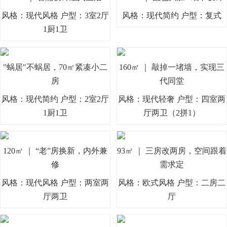
风格：现代风格 户型：3室2厅
风格：现代简约 户型：复式
1厨1卫
"蜗居"不蜗居，70㎡紧凑小二
160㎡ ｜ 敲掉一堵墙，实现三
房
代同堂
风格：现代简约 户型：2室2厅
风格：现代轻奢 户型：四室两
1厨1卫
厅两卫（2拼1）
120㎡ ｜ “老”房换新，内外兼
93㎡ ｜ 三房改两房，空间跟着
修
需求定
风格：现代风格 户型：两室两
风格：欧式风格 户型：二房二
厅两卫
厅