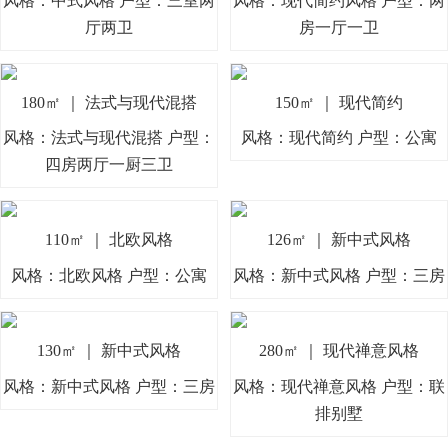
风格：中式风格 户型：三室两
风格：现代简约风格 户型：两
厅两卫
房一厅一卫
180㎡ ｜ 法式与现代混搭
150㎡ ｜ 现代简约
风格：法式与现代混搭 户型：
风格：现代简约 户型：公寓
四房两厅一厨三卫
110㎡ ｜ 北欧风格
126㎡ ｜ 新中式风格
风格：北欧风格 户型：公寓
风格：新中式风格 户型：三房
130㎡ ｜ 新中式风格
280㎡ ｜ 现代禅意风格
风格：新中式风格 户型：三房
风格：现代禅意风格 户型：联
排别墅