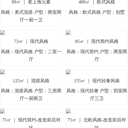
89㎡ ｜ 老上海元素
400㎡ ｜ 欧式风格
风格：美式混搭 户型：两室两
风格：欧式风格 户型：别墅
厅一厨一卫
73㎡ ｜ 现代风格
85㎡ ｜ 现代简约风格
风格：现代风格 户型：二室一
风格：现代简约 户型：两室两
厅
厅
125㎡ ｜ 混搭风格
155㎡ ｜ 现代轻奢风格
风格：混搭风格 户型：三房两
风格：现代轻奢 户型：四室两
厅一厨两卫
厅三卫
75㎡ ｜ 现代简约-改造前后对
75㎡ ｜ 北欧风格-改造前后对
比
比