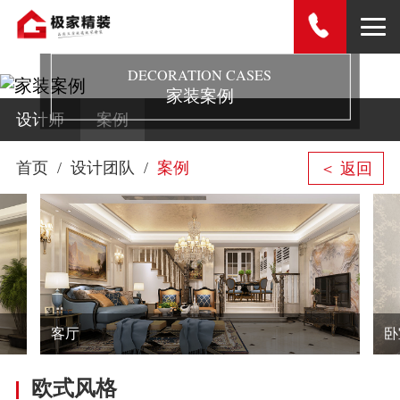
DECORATION CASES
家装案例
设计师
案例
首页
设计团队
案例
＜ 返回
客厅
卧
欧式风格