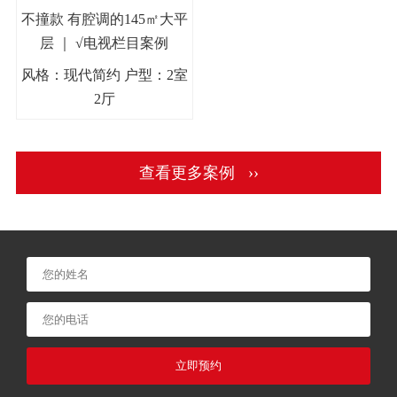
不撞款 有腔调的145㎡大平
层 ｜ √电视栏目案例
风格：现代简约 户型：2室
2厅
查看更多案例 ››
立即预约