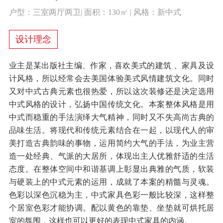
户型：三室两厅两卫| 面积：130㎡ | 风格：新中式
设计理念
业主是某出版社主编、作家，喜欢美式的建筑 、家具及设
计风格，所以经常会去美国体验美式风情建筑文化。同时
又对中式古典元素也很热爱，所以这次装修还是决定选用
中式风格的设计，弘扬中国传统文化。本案整体风格是用
中式而稳重的手法演绎大气精神，同时又不失高尚古典的
品味生活。将现代和传统元素结合在一起，以现代人的审
美打造古典韵味的事物，运用简约大气的手法，为业主营
造一处经典、气派的大居所，体现出主人优雅舒适的生活
态度。在整体空间中和谐基调上彰显出典雅的气质，软装
与硬装上的中式元素的运用，成就了本案的精髓与灵魂。
色彩以深色沉稳为主，中式家具色彩一般比较深，这样整
个居室色彩才能协调。配以黄色的靠垫、坐垫就可烘托居
室的氛围，这样也可以更好的表现中式家具的内涵。