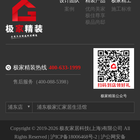
设计团队
精装产品
极家精工
案例
优尚美家
施工标准
极佳尊享
极品尚邸
极家精装热线
400-633-1999
售后服务（400-088-5398）
极家精装公众号
浦东极家汇家居生活馆
Copyright © 2019-2026 极友家居科技(上海)有限公司 All
Rights Reserved |
沪ICP备18006468号-2
|
沪公网安备