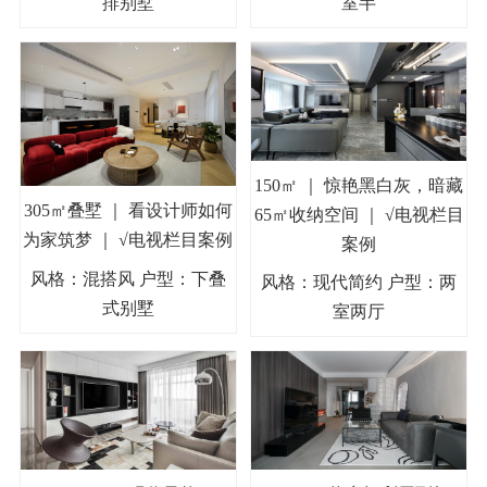
排别墅
室半
150㎡ ｜ 惊艳黑白灰，暗藏
305㎡叠墅 ｜ 看设计师如何
65㎡收纳空间 ｜ √电视栏目
为家筑梦 ｜ √电视栏目案例
案例
风格：混搭风 户型：下叠
风格：现代简约 户型：两
式别墅
室两厅