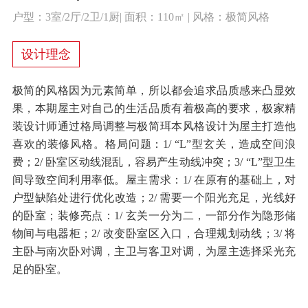
户型：3室/2厅/2卫/1厨| 面积：110㎡ | 风格：极简风格
设计理念
极简的风格因为元素简单，所以都会追求品质感来凸显效
果，本期屋主对自己的生活品质有着极高的要求，极家精
装设计师通过格局调整与极简珥本风格设计为屋主打造他
喜欢的装修风格。格局问题：1/ “L”型玄关，造成空间浪
费；2/ 卧室区动线混乱，容易产生动线冲突；3/ “L”型卫生
间导致空间利用率低。屋主需求：1/ 在原有的基础上，对
户型缺陷处进行优化改造；2/ 需要一个阳光充足，光线好
的卧室；装修亮点：1/ 玄关一分为二，一部分作为隐形储
物间与电器柜；2/ 改变卧室区入口，合理规划动线；3/ 将
主卧与南次卧对调，主卫与客卫对调，为屋主选择采光充
足的卧室。