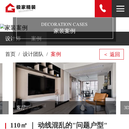
DECORATION CASES
家装案例
设计师
案例
首页
设计团队
案例
＜ 返回
客厅
3
110㎡ ｜ 动线混乱的"问题户型"