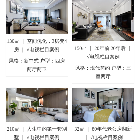
130㎡ ｜ 空间优化，3房变4
150㎡ ｜ 20年前 20年后 ｜
房 ｜ √电视栏目案例
√电视栏目案例
风格：新中式 户型：四房
风格：现代简约 户型：三
两厅两卫
室两厅
210㎡ ｜ 人生中的第一套别
32㎡ ｜ 80年代老公房翻新
墅 ｜ √电视栏目案例
｜ √电视栏目案例