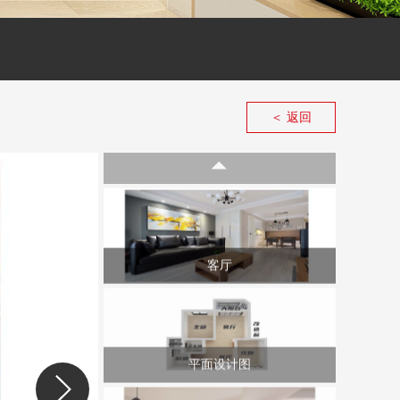
＜ 返回
◤
客厅
平面设计图