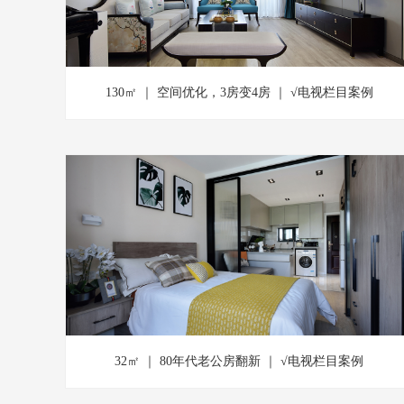
130㎡ ｜ 空间优化，3房变4房 ｜ √电视栏目案例
32㎡ ｜ 80年代老公房翻新 ｜ √电视栏目案例