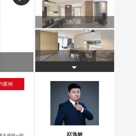
入门处
餐厅
平面设计图
◥
约案例
餐厅
厨房
赵逸敏
屋主成就一段