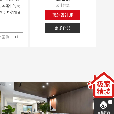
设计总监
，本案中的大
；3/ 小阳台
预约设计师
客厅
更多作品
个案例
儿童房
儿童房
走廊
在线咨询