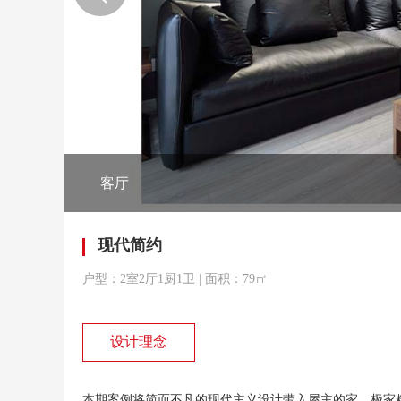
客厅
现代简约
户型：2室2厅1厨1卫 | 面积：79㎡
设计理念
本期案例将简而不凡的现代主义设计带入屋主的家，极家