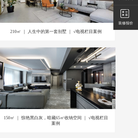
装修报价
210㎡ ｜ 人生中的第一套别墅 ｜ √电视栏目案例
150㎡ ｜ 惊艳黑白灰，暗藏65㎡收纳空间 ｜ √电视栏目
案例