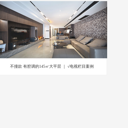
不撞款 有腔调的145㎡大平层 ｜ √电视栏目案例