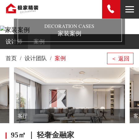
DECORATION CASES
家装案例
设计师
案例
首页
设计团队
案例
＜ 返回
客厅
客
95㎡ ｜ 轻奢金融家