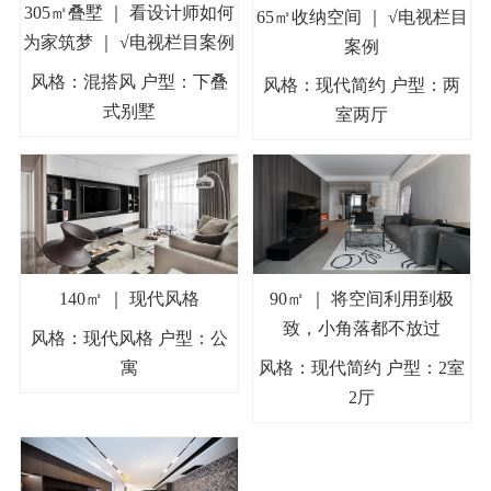
305㎡叠墅 ｜ 看设计师如何
65㎡收纳空间 ｜ √电视栏目
为家筑梦 ｜ √电视栏目案例
案例
风格：混搭风 户型：下叠
风格：现代简约 户型：两
式别墅
室两厅
140㎡ ｜ 现代风格
90㎡ ｜ 将空间利用到极
致，小角落都不放过
风格：现代风格 户型：公
寓
风格：现代简约 户型：2室
2厅