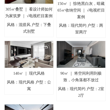
150㎡ ｜ 惊艳黑白灰，暗藏
305㎡叠墅 ｜ 看设计师如何
65㎡收纳空间 ｜ √电视栏目
为家筑梦 ｜ √电视栏目案例
案例
风格：混搭风 户型：下叠
风格：现代简约 户型：两
式别墅
室两厅
140㎡ ｜ 现代风格
90㎡ ｜ 将空间利用到极
致，小角落都不放过
风格：现代风格 户型：公
寓
风格：现代简约 户型：2室
2厅