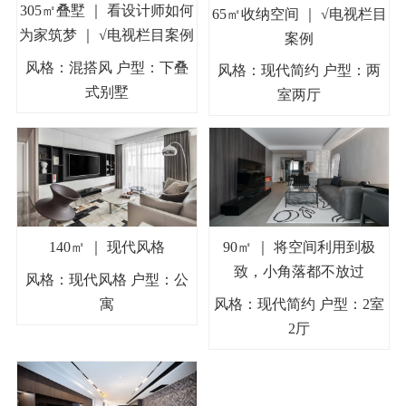
305㎡叠墅 ｜ 看设计师如何
65㎡收纳空间 ｜ √电视栏目
为家筑梦 ｜ √电视栏目案例
案例
风格：混搭风 户型：下叠
风格：现代简约 户型：两
式别墅
室两厅
140㎡ ｜ 现代风格
90㎡ ｜ 将空间利用到极
致，小角落都不放过
风格：现代风格 户型：公
寓
风格：现代简约 户型：2室
2厅