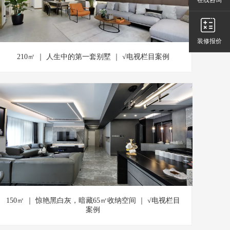
装修报价
210㎡ ｜ 人生中的第一套别墅 ｜ √电视栏目案例
150㎡ ｜ 惊艳黑白灰，暗藏65㎡收纳空间 ｜ √电视栏目
案例