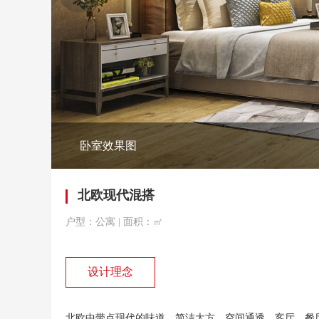
卧室效果图
北欧现代混搭
户型：公寓 | 面积：㎡
设计理念
北欧中带点现代的味道，简洁大方，空间通透，客厅、餐