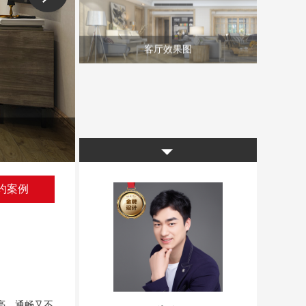
客厅效果图
卧室效果图2
◥
约案例
亮、通畅又不