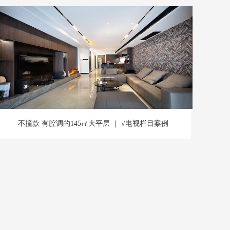
不撞款 有腔调的145㎡大平层 ｜ √电视栏目案例