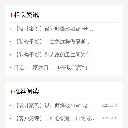
相关资讯
【设计案例】设计师爆改41㎡“老破小”，一房变三房，住祖孙三代五口人不拥挤！
【装修干货】丨玄关这样做隔断，一进门就被惊艳！
【装修干货】别人家的卫生间为什么总是这么好看？
日记 | 一家六口，102平现代简约高颜值生活空间！
推荐阅读
【设计案例】设计师爆改41㎡“老破小”，一房变三房，住祖孙三代五口人不拥挤！
2023-05-11
【客户好评】丨匠心筑造，只为最美相遇，来看看ta们怎么说…
2023-04-27