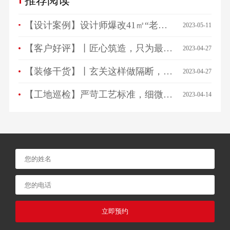
推荐阅读
【设计案例】设计师爆改41㎡“老破小”，一房变三房，住祖孙三代五口人不拥挤！
2023-05-11
【客户好评】丨匠心筑造，只为最美相遇，来看看ta们怎么说…
2023-04-27
【装修干货】丨玄关这样做隔断，一进门就被惊艳！
2023-04-27
【工地巡检】严苛工艺标准，细微之处见品质！
2023-04-14
立即预约