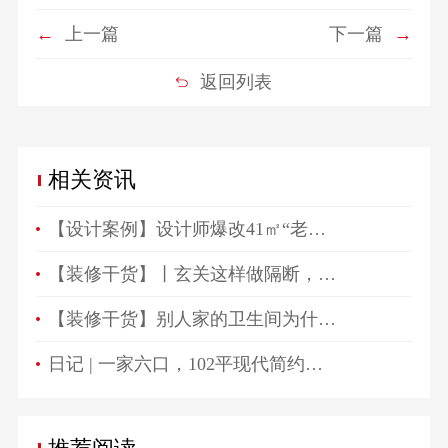
←
上一篇
下一篇
→
返回列表
相关资讯
【设计案例】设计师爆改41㎡“老破小”，一房变三房，住祖孙三代五口人不拥挤！
【装修干货】丨玄关这样做隔断，一进门就被惊艳！
【装修干货】别人家的卫生间为什么总是这么好看？
日记 | 一家六口，102平现代简约高颜值生活空间！