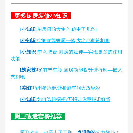
更多厨房装修小知识
[
小知识
]
厨房问题大集合,你中了几条?
[
小知识
]
空间赋能餐厨一体,大宅小家总相宜
[
小知识
]
中岛吧台,厨房的延伸—实现更多的使用
功能
[筑家技巧]
有型有颜,厨房功能提升进行时—嵌入
式厨电
[
美图
]
巧用餐边柜,让餐厨空间大放异彩
[
小知识
]
如何选购橱柜?五招让你慧眼识好货
厨卫改造套餐推荐
厨卫改造，仅需十天工期，
卓观微装
实力登场！