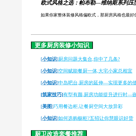
欧式风格之选：帕布勒---维纳斯系列压
如果你家整体装修风格偏欧式，那厨房风格也最好
更多厨房装修小知识
[
小知识
]
厨房问题大集合,你中了几条?
[
小知识
]
空间赋能餐厨一体,大宅小家总相宜
[
小知识
]
中岛吧台,厨房的延伸—实现更多的
[筑家技巧]
有型有颜,厨房功能提升进行时—
[
美图
]
巧用餐边柜,让餐厨空间大放异彩
[
小知识
]
如何选购橱柜?五招让你慧眼识好货
厨卫改造套餐推荐