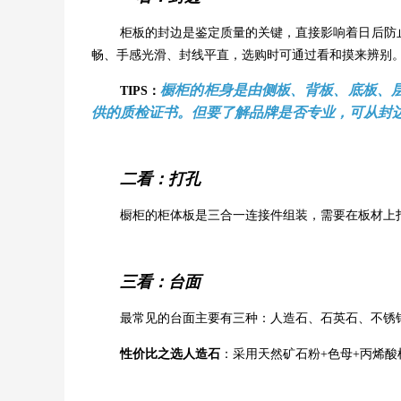
柜板的封边是鉴定质量的关键，直接影响着日后防
畅、手感光滑、封线平直，选购时可通过看和摸来辨别
橱柜的柜身是由侧板、背板、底板、
TIPS：
供的质检证书。但要了解品牌是否专业，可从封
二看：打孔
橱柜的柜体板是三合一连接件组装，需要在板材上
三看：台面
最常见的台面主要有三种：人造石、石英石、不锈
性价比之选人造石
：采用天然矿石粉+色母+丙烯