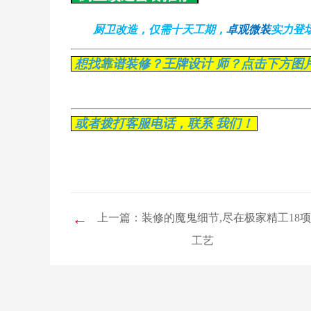
厨卫改造，仅需十天工期，
卓观微装
实力登
想找靠谱装修？王牌设计 师？点击下方图
或者拨打客服电话，联系 我们！
←
上一篇：装修的魔鬼细节,尽在极家精工18
工艺