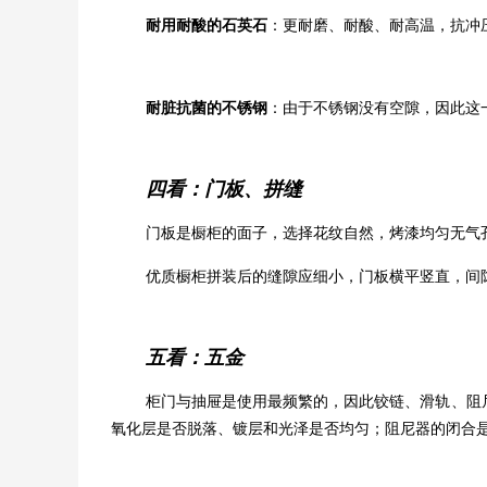
耐用耐酸的石英石
：更耐磨、耐酸、耐高温，抗冲
耐脏抗菌的不锈钢
：由于不锈钢没有空隙，因此这
四看：门板、拼缝
门板是橱柜的面子，选择花纹自然，烤漆均匀无气
优质橱柜拼装后的缝隙应细小，门板横平竖直，间
五看：五金
柜门与抽屉是使用最频繁的，因此铰链、滑轨、阻
氧化层是否脱落、镀层和光泽是否均匀；阻尼器的闭合