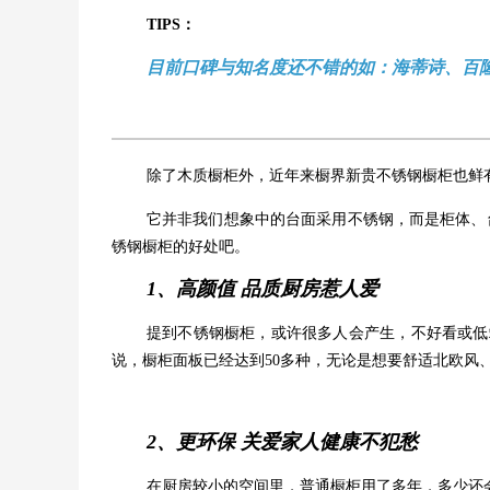
TIPS：
目前口碑与知名度还不错的如：海蒂诗、百
除了木质橱柜外，近年来橱界新贵不锈钢橱柜也鲜
它并非我们想象中的台面采用不锈钢，而是柜体、
锈钢橱柜的好处吧。
1、高颜值 品质厨房惹人爱
提到不锈钢橱柜，或许很多人会产生，不好看或低
说，橱柜面板已经达到50多种，无论是想要舒适北欧风
2、更环保 关爱家人健康不犯愁
在厨房较小的空间里，普通橱柜用了多年，多少还