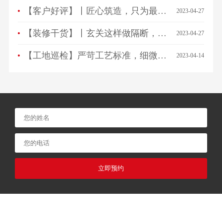
【客户好评】丨匠心筑造，只为最美相遇，来看看ta们怎么说…
2023-04-27
【装修干货】丨玄关这样做隔断，一进门就被惊艳！
2023-04-27
【工地巡检】严苛工艺标准，细微之处见品质！
2023-04-14
立即预约