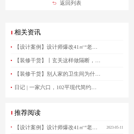
返回列表
相关资讯
【设计案例】设计师爆改41㎡“老破小”，一房变三房，住祖孙三代五口人不拥挤！
【装修干货】丨玄关这样做隔断，一进门就被惊艳！
【装修干货】别人家的卫生间为什么总是这么好看？
日记 | 一家六口，102平现代简约高颜值生活空间！
推荐阅读
【设计案例】设计师爆改41㎡“老破小”，一房变三房，住祖孙三代五口人不拥挤！
2023-05-11