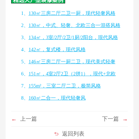
精选大户型装修案例
1、
130㎡三房二厅二卫一厨，现代轻奢风格
2、
130㎡，中式、轻奢、北欧三合一混搭风格
3、
134㎡，3室/2厅/2卫/1厨/2阳台，现代风格
4、
142㎡，复式楼，现代风格
5、
146㎡三房二厅一厨二卫，现代美式轻奢
6、
151㎡，4室2厅2卫（2拼1），现代+北欧
7、
155m²，三室二厅二卫，极简风格
8、
160㎡二合一，现代轻奢风
←
上一篇
下一篇
→
返回列表