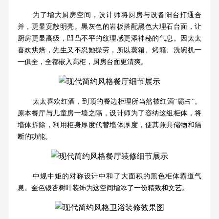
为了增大厨房空间，设计师将厨房与设备阳台打通合
并，更显宽敞明亮。黑灰色的岩板搭配黑色大理石台面，让
厨房更显高级，凹凸不平的纹理感更添神秘的气息。因太太
喜欢烘焙，先生又不忍她操劳，所以蒸箱、烤箱、洗碗机一
一俱全，全都嵌入高柜，厨房台面更清爽。
太太喜欢红酒，到顶的餐边柜理所当然被红酒“霸占”。
原本餐厅与儿童房一墙之隔，设计师为了容纳这组柜体，将
墙体拆除，利用柜身厚度代替墙体厚度，使其兼具储物和隔
断的功能。
中规中矩的对称设计中和了大面积的黑色柜体霸道气
息。金色银杏树叶装饰为这空间增添了一份精致和文艺。