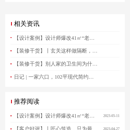
相关资讯
【设计案例】设计师爆改41㎡“老破小”，一房变三房，住祖孙三代五口人不拥挤！
【装修干货】丨玄关这样做隔断，一进门就被惊艳！
【装修干货】别人家的卫生间为什么总是这么好看？
日记 | 一家六口，102平现代简约高颜值生活空间！
推荐阅读
【设计案例】设计师爆改41㎡“老破小”，一房变三房，住祖孙三代五口人不拥挤！
2023-05-11
【客户好评】丨匠心筑造，只为最美相遇，来看看ta们怎么说…
2023-04-27