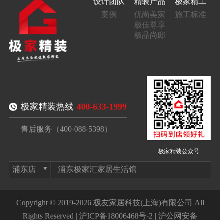
设计团队
精装产品
极家精工
案例
优尚美家
施工标准
极佳尊享
极品尚邸
极家精装热线
400-633-1999
售后服务（400-088-5398）
极家精装公众号
浦东极家汇家居生活馆
Copyright © 2019-2026 极友家居科技(上海)有限公司 All
Rights Reserved |
沪ICP备18006468号-2
|
沪公网安备