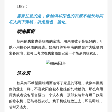
TIPS：
需要注意的是，像丝绸和深色的衣服不能长时间
在太阳下爆晒，以免褪色、脆化。
朝南飘窗
朝南的飘窗也是晾晒的宝地。用来晒被子是极好的，可
以不用担心风雨的侵袭。如果打算将朝南的飘窗作为晾晒的
常备用地，就可以考虑在飘窗顶部安装一个简易的晾衣架。
洗衣房
如果你不希望因晾晒而破坏了家里的环境，就像本期案
例的业主一样，不喜欢阳台被衣物挂的乱糟糟的。那么利用
厨房或者设备阳台隔出一个洗衣房，顶部安装带有烘干效果
的晾衣机，还能将洗衣机、烘干机统统放进去，即洗即晾，
省时又省力。