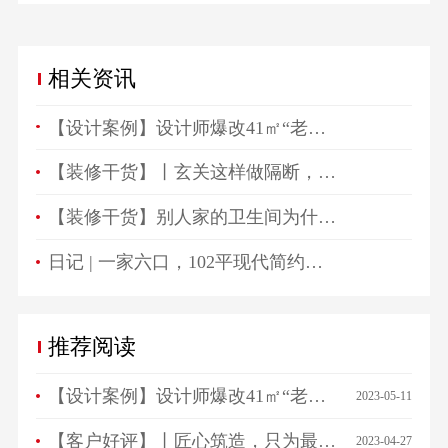
相关资讯
【设计案例】设计师爆改41㎡“老破小”，一房变三房，住祖孙三代五口人不拥挤！
【装修干货】丨玄关这样做隔断，一进门就被惊艳！
【装修干货】别人家的卫生间为什么总是这么好看？
日记 | 一家六口，102平现代简约高颜值生活空间！
推荐阅读
【设计案例】设计师爆改41㎡“老破小”，一房变三房，住祖孙三代五口人不拥挤！
2023-05-11
【客户好评】丨匠心筑造，只为最美相遇，来看看ta们怎么说…
2023-04-27