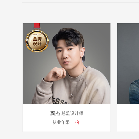
龚杰
总监设计师
从业年限：
7年