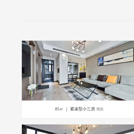
85㎡ ｜ 紧凑型小三房
周浩