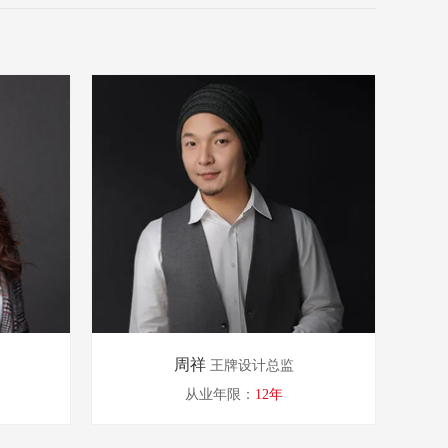
周祥
王牌设计总监
从业年限：
12年