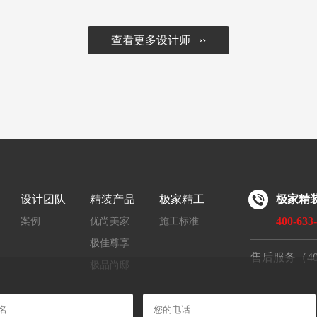
查看更多设计师 ››
设计团队
精装产品
极家精工
极家精
400-633
案例
优尚美家
施工标准
极佳尊享
售后服务（400-
极品尚邸