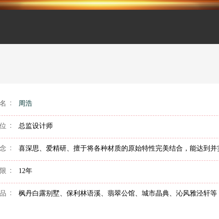
名
周浩
位
总监设计师
念
喜深思、爱精研、擅于将各种材质的原始特性完美结合，能达到并
限
12年
品
枫丹白露别墅、保利林语溪、翡翠公馆、城市晶典、沁风雅泾轩等