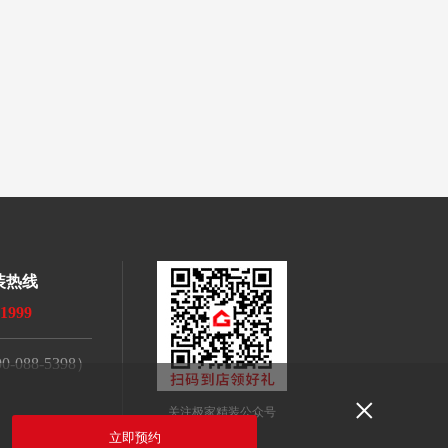
装热线
-1999
088-5398）
×
关注极家精装公众号
立即预约