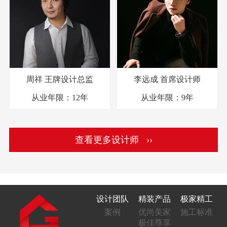
周祥
王牌设计总监
李远成
首席设计师
从业年限：
12年
从业年限：
9年
查看更多设计师 ››
设计团队
精装产品
极家精工
案例
优尚美家
施工标准
极佳尊享