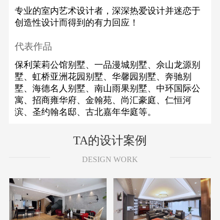
专业的室内艺术设计者，深深热爱设计并迷恋于
创造性设计而得到的有力回应！
代表作品
保利茉莉公馆别墅、一品漫城别墅、佘山龙源别
墅、虹桥亚洲花园别墅、华馨园别墅、奔驰别
墅、海德名人别墅、南山雨果别墅、中环国际公
寓、招商雍华府、金翰苑、尚汇豪庭、仁恒河
滨、圣约翰名邸、古北嘉年华庭等。
TA的设计案例
DESIGN WORK