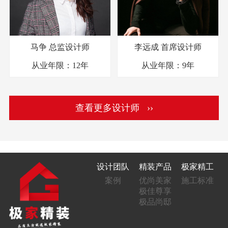
马争
总监设计师
李远成
首席设计师
从业年限：
12年
从业年限：
9年
查看更多设计师 ››
设计团队
精装产品
极家精工
案例
优尚美家
施工标准
极佳尊享
极品尚邸