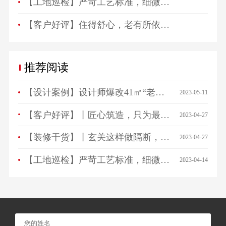
【工地巡检】严苛工艺标准，细微之处见品质！
【客户好评】住得舒心，老有所依，极家用心打造舒适养老房
推荐阅读
【设计案例】设计师爆改41㎡“老破小”，一房变三房，住祖孙三代五口人不拥挤！
2023-05-11
【客户好评】丨匠心筑造，只为最美相遇，来看看ta们怎么说…
2023-04-27
【装修干货】丨玄关这样做隔断，一进门就被惊艳！
2023-04-27
【工地巡检】严苛工艺标准，细微之处见品质！
2023-04-14