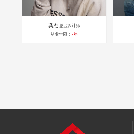
龚杰
总监设计师
从业年限：
7年