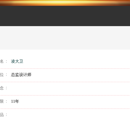
名
凌大卫
位
总监设计师
念
限
11年
品