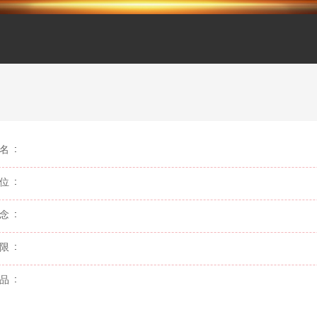
名
位
念
限
品