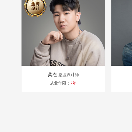
龚杰
总监设计师
从业年限：
7年