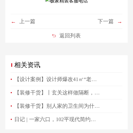
←
上一篇
下一篇
→
返回列表
相关资讯
【设计案例】设计师爆改41㎡“老破小”，一房变三房，住祖孙三代五口人不拥挤！
【装修干货】丨玄关这样做隔断，一进门就被惊艳！
【装修干货】别人家的卫生间为什么总是这么好看？
日记 | 一家六口，102平现代简约高颜值生活空间！