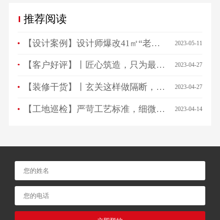
推荐阅读
【设计案例】设计师爆改41㎡“老破小”，一房变三房，住祖孙三代五口人不拥挤！
2023-05-11
【客户好评】丨匠心筑造，只为最美相遇，来看看ta们怎么说…
2023-04-27
【装修干货】丨玄关这样做隔断，一进门就被惊艳！
2023-04-27
【工地巡检】严苛工艺标准，细微之处见品质！
2023-04-14