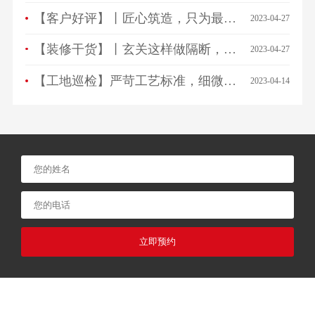
【客户好评】丨匠心筑造，只为最美相遇，来看看ta们怎么说…
2023-04-27
【装修干货】丨玄关这样做隔断，一进门就被惊艳！
2023-04-27
【工地巡检】严苛工艺标准，细微之处见品质！
2023-04-14
立即预约