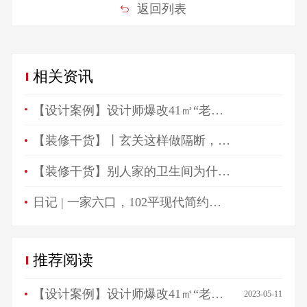
返回列表
相关资讯
【设计案例】设计师爆改41㎡“老破小”，一房变三房，住祖孙三代五口人不拥挤！
【装修干货】丨玄关这样做隔断，一进门就被惊艳！
【装修干货】别人家的卫生间为什么总是这么好看？
日记 | 一家六口，102平现代简约高颜值生活空间！
推荐阅读
【设计案例】设计师爆改41㎡“老破小”，一房变三房，住祖孙三代五口人不拥挤！
2023-05-11