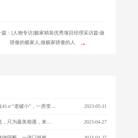
一篇：[人物专访]极家精装优秀项目经理采访篇:做
→
骄傲的极家人,做极家骄傲的人
【设计案例】设计师爆改41㎡“老破小”，一房变三房，住祖孙三代五口人不拥挤！
2023-05-11
【客户好评】丨匠心筑造，只为最美相遇，来看看ta们怎么说…
2023-04-27
【装修干货】丨玄关这样做隔断，一进门就被惊艳！
2023-04-27