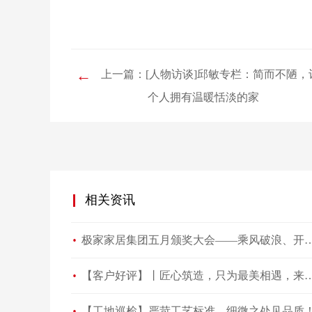
←
上一篇：[人物访谈]邱敏专栏：简而不陋，
个人拥有温暖恬淡的家
相关资讯
极家家居集团五月颁奖大会——乘
【客户好评】丨匠心筑造，只为最美相遇，
【工地巡检】严苛工艺标准，细微之处见品质