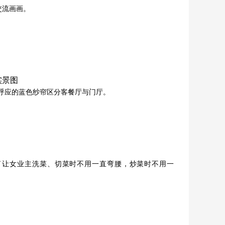
交流画画。
体呼应的蓝色纱帘区分客餐厅与门厅。
为了让女业主洗菜、切菜时不用一直弯腰，炒菜时不用一