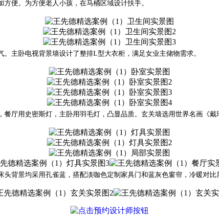
更加方便。为方便老人小孩，在马桶区域设计扶手。
大气。主卧电视背景墙设计了整排L型大衣柜，满足女业主储物需求。
灯，餐厅用史密斯灯，主卧用羽毛灯，凸显品质。玄关墙选用世界名画《
卧床头背景均采用孔雀蓝，搭配淡咖色定制家具门和蓝灰色窗帘，冷暖对