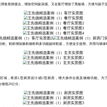
采用鱼骨拼接法，增加空间纵深感。又在客厅增加了黑板墙，方便与孩子
能鞋柜。鞋柜增加换鞋矮柜和多功能旋转鞋架，方便业主使用。并用与墙
餐厅区域，将原L型厨房设计成U型厨房，增大操作台面及储物功能。
台做低20公分。