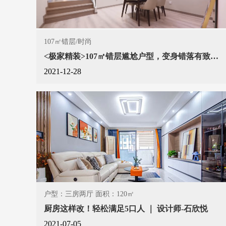
107㎡错层/时尚
<极家精装>107㎡错层尴尬户型，变身错落有致时尚家!
2021-12-28
户型：三房两厅 面积：120㎡
厨房这样改！轻松满足5口人 ｜ 设计师-石欣悦
2021-07-05