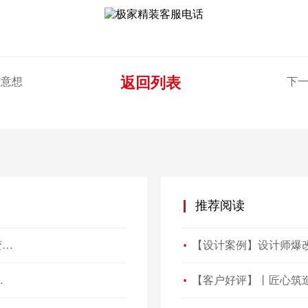
返回列表
有意想
下一
推荐阅读
【设计案例】设计师爆改41㎡“老破小”，一房变三房，住祖孙三代五口人不拥挤！
一进门就被惊艳！