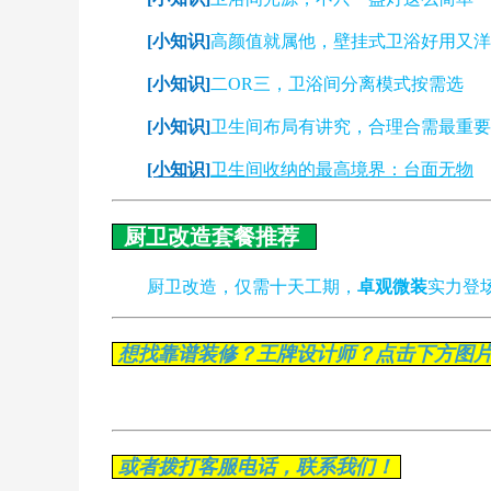
[小知识]
高颜值就属他，壁挂式卫浴好用又洋
[小知识]
二OR三，卫浴间分离模式按需选
[小知识]
卫生间布局有讲究，合理合需最重要
[小知识]
卫生间收纳的最高境界：台面无物
厨卫改造套餐推荐
厨卫改造，仅需十天工期，
卓观微装
实力登
想找靠谱装修？王牌设计师？点击下方图
或者拨打客服电话，联系我们！