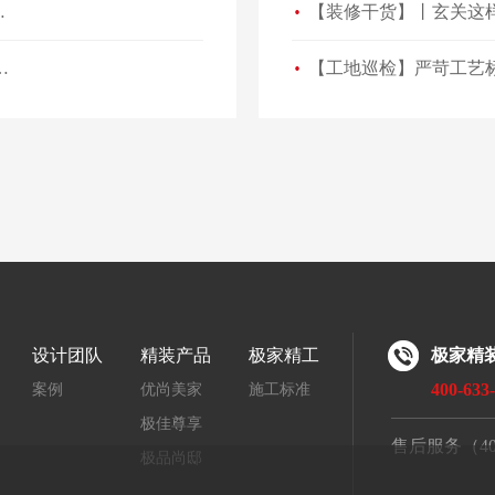
么总是这么好看？
平现代简约高颜值生活空间！
【工地巡检】严苛工艺
设计团队
精装产品
极家精工
极家精
400-633
案例
优尚美家
施工标准
极佳尊享
售后服务（400-
极品尚邸