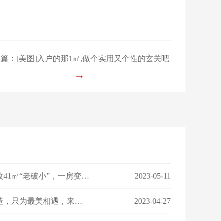
篇：[美图]入户的那1㎡,做个实用又个性的玄关吧
→
【设计案例】设计师爆改41㎡“老破小”，一房变三房，住祖孙三代五口人不拥挤！
2023-05-11
【客户好评】丨匠心筑造，只为最美相遇，来看看ta们怎么说…
2023-04-27