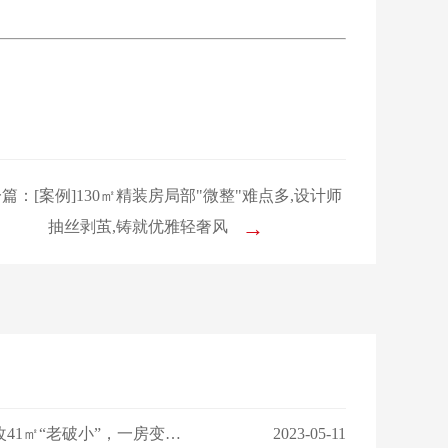
篇：[案例]130㎡精装房局部"微整"难点多,设计师
→
抽丝剥茧,铸就优雅轻奢风
【设计案例】设计师爆改41㎡“老破小”，一房变三房，住祖孙三代五口人不拥挤！
2023-05-11