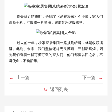
晚会临近结束时，合唱了《爱在极家》企业歌，家人们
高举手机，汇聚成一片星海，跟随音乐缓缓摇晃。
过去的一年，极家家居集团一路披荆斩棘，终是收获满
满。此刻、未来，我们坚信还将无畏风雨，开创新辉煌，因
为我们有着一群可爱可敬的家人们，他们都将以团之名，不
辱使命，不负韶华。
←
上一篇
下一篇
→
返回列表