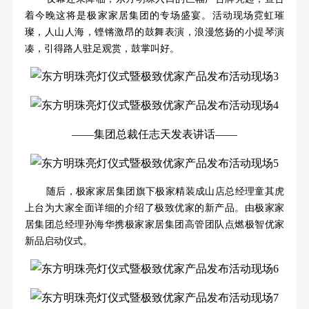
着今晚这将是极家家居集团的专场盛宴。活动现场霓虹璀
璨，人山人海，铿锵激昂的鼓舞表演，浪漫悠扬的小提琴演
凑，引得路人驻足观赏，鼓掌叫好。
——集团总裁任志天发表讲话——
随后，极家家居集团旗下极家精装成山店总经理童其虎
上台为大家全面详细的介绍了极致优家的新产品。由极家家
居集团总经理孙海华携极家家居集团高管团队点燃极智优家
新品启动仪式。