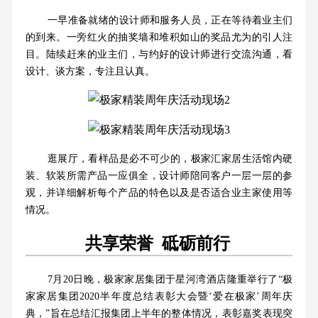
一早准备就绪的设计师和服务人员，正在等待着业主们
的到来。一旁红火的抽奖墙和堆积如山的奖品尤为的引人注
目。陆续赶来的业主们，与约好的设计师进行交流沟通，看
设计、谈方案，专注且认真。
逛展厅，看样品是必不可少的，极家汇家居生活馆内硬
装、软装所需产品一应俱全，设计师陪同客户一层一层的参
观，并详细解析每个产品的特色以及是否适合业主家使用等
情况。
共享荣誉 砥砺前行
7月20日晚，极家家居集团于星河湾酒店隆重举行了“极
家家居集团2020半年度总结表彰大会暨‘爱在极家’周年庆
典，”旨在总结汇报集团上半年的整体情况，表彰嘉奖表现突