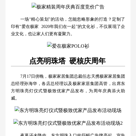
一场“精心策划”的活动，怎能忽略形象的打造？定制了
印有“爱在极家 2020年我们在一起”的文化衫，不仅展现了企
业文化，也让家人们更有凝聚力。
点亮明珠塔 硬核庆周年
7月17日傍晚，极家家居集团总裁任志天携极家家居集团
总经理孙海华，各店总经理以及极家家居集团高管，出席东
方明珠亮灯仪式暨极致优家产品发布，为周年庆典添火助
威。
夜幕还未降临，东方明珠入口的巨幅广告牌亮起，宣告