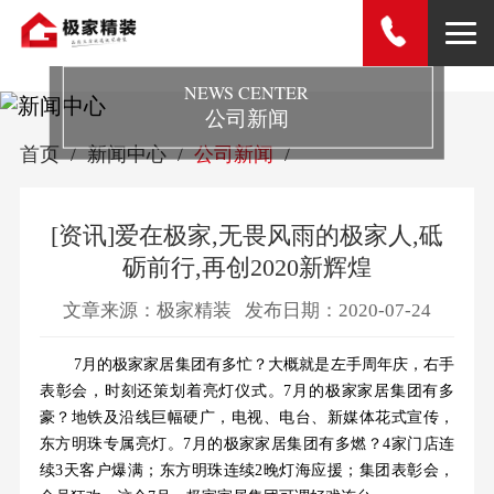
NEWS CENTER
公司新闻
首页
新闻中心
公司新闻
[资讯]爱在极家,无畏风雨的极家人,砥
砺前行,再创2020新辉煌
文章来源：极家精装
发布日期：2020-07-24
7月的极家家居集团有多忙？大概就是左手周年庆，右手
表彰会，时刻还策划着亮灯仪式。7月的极家家居集团有多
豪？地铁及沿线巨幅硬广，电视、电台、新媒体花式宣传，
东方明珠专属亮灯。7月的极家家居集团有多燃？4家门店连
续3天客户爆满；东方明珠连续2晚灯海应援；集团表彰会，