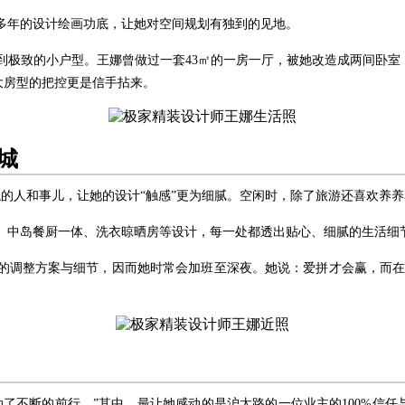
多年的设计绘画功底，让她对空间规划有独到的见地。
到极致的小户型。王娜曾做过一套43㎡的一房一厅，被她改造成两间卧室
大房型的把控更是信手拈来。
城
触的人和事儿，让她的设计“触感”更为细腻。空闲时，除了旅游还喜欢养
窗、中岛餐厨一体、洗衣晾晒房等设计，每一处都透出贴心、细腻的生活细
的调整方案与细节，因而她时常会加班至深夜。她说：爱拼才会赢，而在
动了不断的前行。”其中，最让她感动的是沪太路的一位业主的100%信