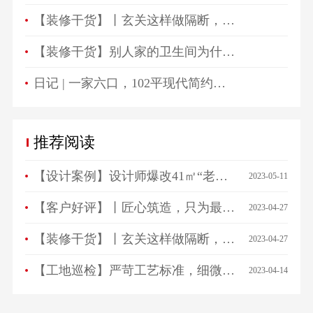
【装修干货】丨玄关这样做隔断，一进门就被惊艳！
【装修干货】别人家的卫生间为什么总是这么好看？
日记 | 一家六口，102平现代简约高颜值生活空间！
推荐阅读
【设计案例】设计师爆改41㎡“老破小”，一房变三房，住祖孙三代五口人不拥挤！
2023-05-11
【客户好评】丨匠心筑造，只为最美相遇，来看看ta们怎么说…
2023-04-27
【装修干货】丨玄关这样做隔断，一进门就被惊艳！
2023-04-27
【工地巡检】严苛工艺标准，细微之处见品质！
2023-04-14