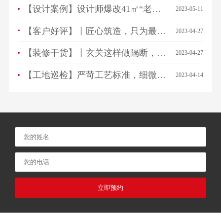
【设计案例】设计师爆改41㎡“老破小”，一房变三房，住祖孙三代五口人不拥挤！
2023-05-11
【客户好评】丨匠心筑造，只为最美相遇，来看看ta们怎么说…
2023-04-27
【装修干货】丨玄关这样做隔断，一进门就被惊艳！
2023-04-27
【工地巡检】严苛工艺标准，细微之处见品质！
2023-04-14
立即预约