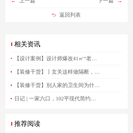
←
上一篇
下一篇
→
返回列表
相关资讯
【设计案例】设计师爆改41㎡“老破小”，一房变三房，住祖孙三代五口人不拥挤！
【装修干货】丨玄关这样做隔断，一进门就被惊艳！
【装修干货】别人家的卫生间为什么总是这么好看？
日记 | 一家六口，102平现代简约高颜值生活空间！
推荐阅读