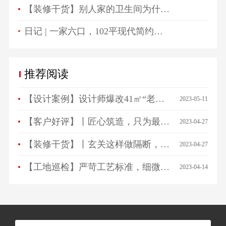
【装修干货】别人家的卫生间为什么总是这么好看？
日记 | 一家六口，102平现代简约高颜值生活空间！
推荐阅读
【设计案例】设计师爆改41㎡“老破小”，一房变三房，住祖孙三代五口人不拥挤！
2023-05-11
【客户好评】丨匠心筑造，只为最美相遇，来看看ta们怎么说…
2023-04-27
【装修干货】丨玄关这样做隔断，一进门就被惊艳！
2023-04-27
【工地巡检】严苛工艺标准，细微之处见品质！
2023-04-14