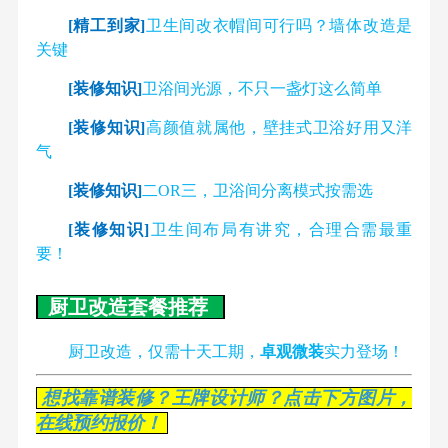
[精工到家]
卫生间改衣帽间可行吗？墙体改造是
关键
[装修知识]
卫浴间光源，不只一盏灯这么简单
[装修知识]
高颜值就属他，壁挂式卫浴好用又洋
气
[装修知识]
二OR三，卫浴间分离模式按需选
[装修知识]
卫生间布局有讲究，合理合需最重
要！
厨卫改造套餐推荐
厨卫改造，仅需十天工期，
卓观微装
实力登场！
想找靠谱装修？王牌设计师？点击下方图片，
在线预约报价！