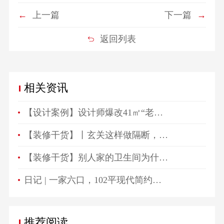
←
上一篇
下一篇
→
返回列表
相关资讯
【设计案例】设计师爆改41㎡“老破小”，一房变三房，住祖孙三代五口人不拥挤！
【装修干货】丨玄关这样做隔断，一进门就被惊艳！
【装修干货】别人家的卫生间为什么总是这么好看？
日记 | 一家六口，102平现代简约高颜值生活空间！
推荐阅读