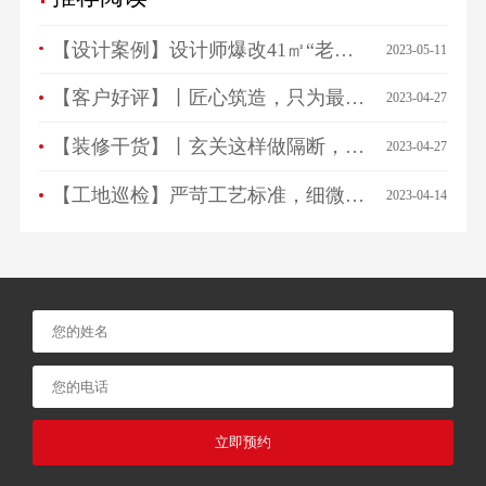
【设计案例】设计师爆改41㎡“老破小”，一房变三房，住祖孙三代五口人不拥挤！
2023-05-11
【客户好评】丨匠心筑造，只为最美相遇，来看看ta们怎么说…
2023-04-27
【装修干货】丨玄关这样做隔断，一进门就被惊艳！
2023-04-27
【工地巡检】严苛工艺标准，细微之处见品质！
2023-04-14
立即预约